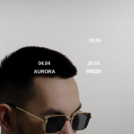
19:00
04.04
26.04
ММДМ
AURORA